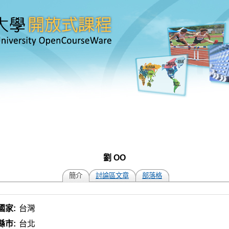
劉 OO
簡介
討論區文章
部落格
國家:
台灣
縣市:
台北