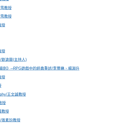
如雪教授
如雪教授
教授
教授
劉滄龍(主持人)
軒轅劍》─RPG遊戲中的經典重述/李豐楙、楊淵升
教授
授
ography/王文誠教授
教授
誠教授
/張素玢教授