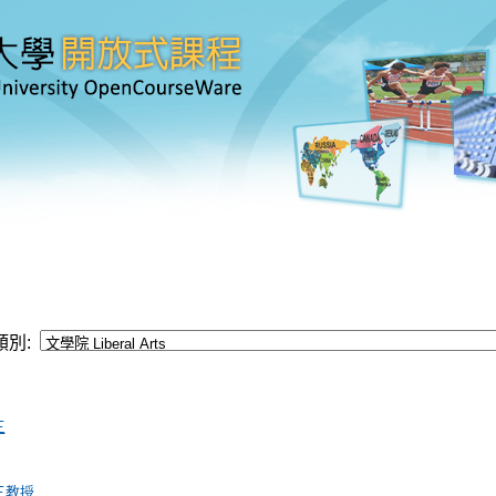
類別:
三
三教授