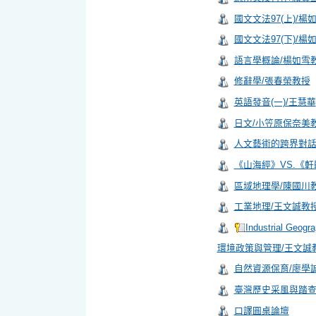
國文文法97(上)/楊
國文文法97(下)/楊
語言學概論/楊如雪
修辭學/張春榮教授
英語發音(一)/王慧華
日文/小笠原保奈美
人文藝術的跨界對話/
《山海經》VS.《
區域地理學/陳國川
工業地理/王文誠教
Industrial Ge
環境政策與管理/王文誠
自然資源保育/廖學
臺灣歷史采風與踏查
口譯圓桌論壇