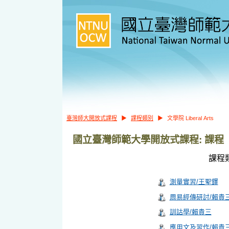
臺灣師大開放式課程
▶
課程類別
▶
文學院 Liberal Arts
國立臺灣師範大學開放式課程: 課程
課程
測量實習/王聖鐸
周易經傳研討/賴貴
訓詁學/賴貴三
應用文及習作/賴貴