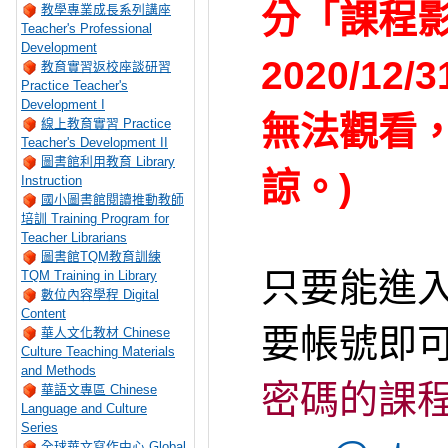
分「課程影
教學專業成長系列講座
Teacher's Professional
Development
2020/12/3
教育實習返校座談研習
Practice Teacher's
Development I
無法觀看
線上教育實習 Practice
Teacher's Development II
圖書館利用教育 Library
諒。
)
Instruction
國小圖書館閱讀推動教師
培訓 Training Program for
Teacher Librarians
圖書館TQM教育訓練
只要能進
TQM Training in Library
數位內容學程 Digital
Content
要帳號即
華人文化教材 Chinese
Culture Teaching Materials
and Methods
密碼的課程
華語文專區 Chinese
Language and Culture
Series
全球華文寫作中心 Global