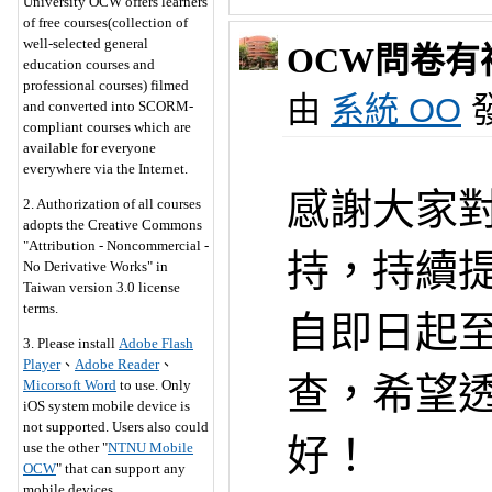
University OCW offers learners
of free courses(collection of
well-selected general
OCW問卷有
education courses and
professional courses) filmed
由
系統 OO
發
and converted into SCORM-
compliant courses which are
available for everyone
everywhere via the Internet.
感謝大家對
2. Authorization of all courses
adopts the Creative Commons
"Attribution - Noncommercial -
持，持續
No Derivative Works" in
Taiwan version 3.0 license
terms.
自即日起至
3. Please install
Adobe Flash
Player
、
Adobe Reader
、
查，希望
Micorsoft Word
to use. Only
iOS system mobile device is
not supported. Users also could
好！
use the other "
NTNU Mobile
OCW
" that can support any
mobile
devices
.