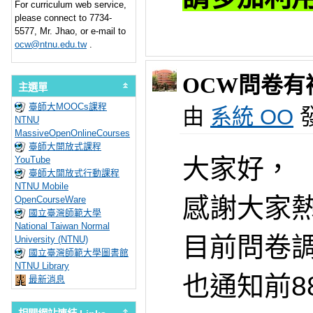
For curriculum web service,
please connect to 7734-
5577,
Mr. Jhao,
or e-mail to
ocw@ntnu.edu.tw
.
OCW問卷有
主選單
臺師大MOOCs課程
由
系統 OO
發
NTNU
MassiveOpenOnlineCourses
臺師大開放式課程
大家好，
YouTube
臺師大開放式行動課程
NTNU Mobile
感謝大家
OpenCourseWare
國立臺灣師範大學
National Taiwan Normal
目前問卷
University (NTNU)
國立臺灣師範大學圖書館
NTNU Library
也通知前8
最新消息