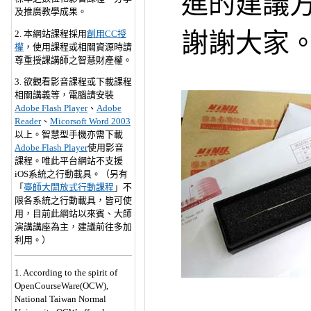
進的建議
及推廣教學成果。
謝謝大家
2. 本網站課程採用
創用CC授
權
，使用課程或相關資源時請
尊重授課講師之智慧財產權。
3. 欲觀看影音課程或下載課程
相關講義等，電腦請安裝
Adobe Flash Player
、
Adobe
Reader
、
Micorsoft Word 2003
以上。智慧型手機亦需下載
Adobe Flash Player
使用影音
課程。唯此平台網站不支援
iOS系統之行動載具。
（另有
「
臺師大開放式行動課程
」不
限各系統之行動載具，皆可使
用，目前此網站以來賓、大師
演講講座為主，建議前往多加
利用。）
1. According to the spirit of
OpenCourseWare(OCW),
National Taiwan Normal