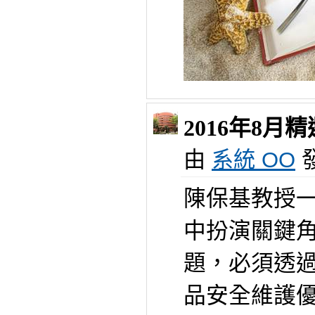
2016年8
由
系統 OO
發
陳保基教授
中扮演關鍵
題，必須透
品安全維護