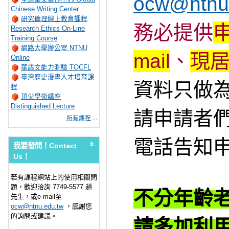
ocw@ntnu
Chinese Writing Center
研究倫理線上教育課程
務必提供
Research Ethics On-Line
Training Course
網路大學辦公室 NTNU
mail
、
現
Online
華語文能力測驗 TOCFL
臺灣歷史漫畫人才培育課
資料只做
程
頂尖學術講座
Distinguished Lecture
請申請者
所有課程
...
電話告知
我要發問！Contact
Us！
若有課程網站上的使用相關問
題，
歡迎洽詢 7749-5577 趙
不分年齡
先生，
或e-mail至
ocw@ntnu.edu.tw
，感謝您
的詢問或建議。
請多加利