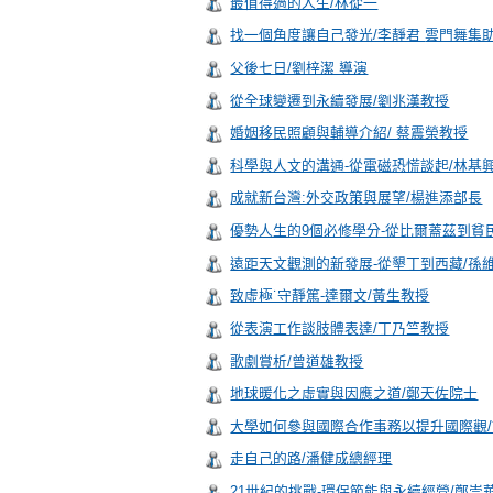
最值得過的人生/林從一
找一個角度讓自己發光/
父後七日/劉梓潔 導演
從全球變遷到永續發展/劉兆漢教授
婚姻移民照顧與輔導介紹/ 蔡震榮教授
科學與人文的溝通-從電磁恐慌談起/林基
成就新台灣:外交政策與展望/楊進添部長
優勢人生的9個必修學分-從比爾蓋茲到貧
遠距天文觀測的新發展-從墾丁到西藏/孫
致虛極˙守靜篤-達爾文/黃生教授
從表演工作談肢體表達/丁乃竺教授
歌劇賞析/曾道雄教授
地球暖化之虛實與因應之道/鄭天佐院士
大學如何參與國際合作事務以提升國際觀
走自己的路/潘健成總經理
21世紀的挑戰-環保節能與永續經營/鄭崇