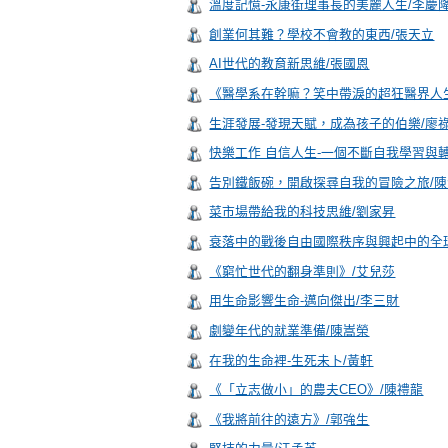
溫度記憶-永康街理事長的美麗人生/李慶
創業何其難？學校不會教的東西/張天立
AI世代的教育新思維/張國恩
《醫學系在幹嘛？笑中帶淚的超狂醫界人
生涯發展-發現天賦，成為孩子的伯樂/廖
快樂工作 自信人生-一個不斷自我學習與
告別鐵飯碗，開啟探尋自我的冒險之旅/
菜市場帶給我的科技思維/劉家昇
衰落中的戰後自由國際秩序與興起中的全
《窮忙世代的翻身準則》/艾兒莎
用生命影響生命-邁向傑出/李三財
劇變年代的就業準備/陳嵩榮
在我的生命裡-生死未卜/黃軒
《「立志做小」的農夫CEO》/陳禮龍
《我將前往的遠方》/郭強生