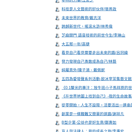
堅持的力量/江孟芝
科技是人文藝術的好伙伴/張善政
未來世界的教育/戴志洋
跨越新世代，搖滾水滸/林秀偉
芝麻開門 語音技術的前世今生/李琳山
大五那一年/高捷
看見自己看見需要走出未來的路/呂冠緯
努力發現自己勇敢成為自己/林藝
純屬意外/陳子鴻、戴佩妮
五四為愛發聲系列活動-飲冰室茶集藝文館
《0.1釐米的專注：放牛班小子馬祥原的
《在世界地圖上找到自己》-我的生命故事
從零開始，人生不設限。活要活出一連串
創業是一條艱難又簡單的道路/謝祥凡
B型企業-公益也是好生意/鄭惠如
盲人與法律人：我的成長之旅/李秉宏