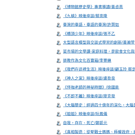
《博物館歷史學》專書導讀/黃貞燕
《九槍》映後座談/蔡崇隆
臺灣的臺語，臺語的臺灣/許慧如
《橋頂少年》映後座談/張不乙
大型語言模型與交談式學習的創新/黃瀚萱
菜市場的文學課-家庭料理，是飲食文化與
道教作為文化百寶箱/李豐楙
《我們在這裡生活》映後座談/顧玉玲 蔡
《神人之家》映後座談/盧盈良
《怪咖老師的神祕時間》/徐國能
《不即不離》映後座談/廖克發
《大腦簡史：經過四十億年的演化，大腦
《姐姐》映後座談/阮鳳儀
自我，存在、死亡/鄭凱元
《真相製造：從聖戰士媽媽、極權政府、