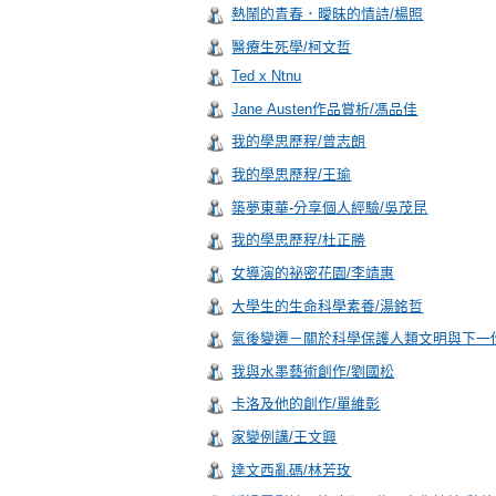
熱鬧的青春．曖昧的情詩/楊照
醫療生死學/柯文哲
Ted x Ntnu
Jane Austen作品賞析/馮品佳
我的學思歷程/曾志朗
我的學思歷程/王瑜
築夢東華-分享個人經驗/吳茂昆
我的學思歷程/杜正勝
女導演的祕密花園/李靖惠
大學生的生命科學素養/湯銘哲
氣後變遷－關於科學保護人類文明與下一份IPCC氣
我與水墨藝術創作/劉國松
卡洛及他的創作/單維彰
家變例講/王文興
達文西亂碼/林芳玫