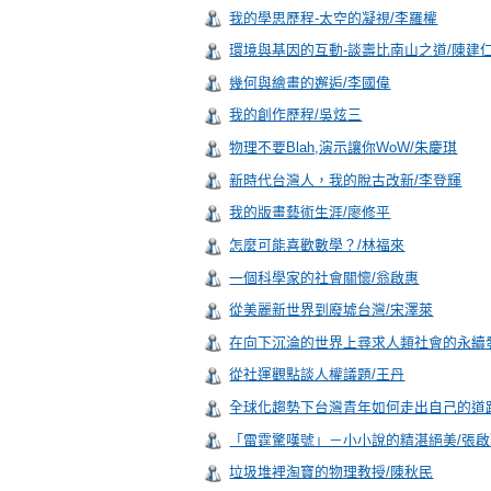
我的學思歷程-太空的凝視/李羅權
環境與基因的互動-談壽比南山之道/陳建
幾何與繪畫的邂逅/李國偉
我的創作歷程/吳炫三
物理不要Blah,演示讓你WoW/朱慶琪
新時代台灣人，我的脫古改新/李登輝
我的版畫藝術生涯/廖修平
怎麼可能喜歡數學？/林福來
一個科學家的社會關懷/翁啟惠
從美麗新世界到廢墟台灣/宋澤萊
在向下沉淪的世界上尋求人類社會的永續
從社運觀點談人權議題/王丹
全球化趨勢下台灣青年如何走出自己的道
「雷霆驚嘆號」－小小說的精湛絕美/張啟
垃圾堆裡淘寶的物理教授/陳秋民