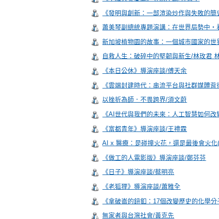
《發明與創新：一部渲染炒作與失敗的簡
蕭美琴副總統專題演講：在世界局勢中・
新加坡植物園的故事：一個城市國家的世
自救人生：破碎中的堅韌與新生/林玫君 
《本日公休》導演座談/傅天余
《雲端封建時代：串流平台與社群媒體背
以挫折為師．不畏跨界/須文蔚
《AI世代與我們的未來：人工智慧如何改
《富都青年》導演座談/王禮霖
AI x 醫療：是碰撞火花，還是最後會火化(H
《做工的人電影版》導演座談/鄭芬芬
《日子》導演座談/蔡明亮
《老狐狸》導演座談/蕭雅全
《拿破崙的鈕釦：17個改變歷史的化學分
無家者與台灣社會/黃克先