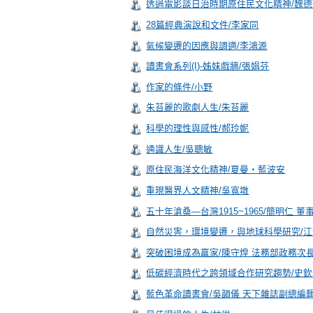
透過電影談日治時期原住民文化精神/魏德
28篇經典演說和文件/李家同
氣候變遷的因應與調適/李鴻源
讀書會系列(I)-姊妹戲牆/張娟芬
作家的條件/小野
朱苔麗的歌劇人生/朱苔麗
科學的理性與感性/郝玲妮
通識人生/吳聰敏
原住民海洋文化精神/夏曼‧藍波安
重現醫界人文精神/吳寬墩
五十年滄桑—台灣1915~1965/簡明仁 
自然災害，環境變遷，與地球科學研究/
突破困境成為贏家/陳守煌 法務部政務次
低碳經濟時代之跨領域合作研究趨勢/史欽
藍色革命讀書會/吳韻儀 天下雜誌副總編