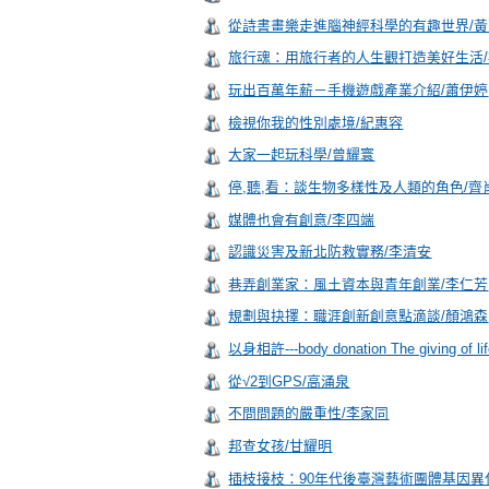
從詩書畫樂走進腦神經科學的有趣世界/
旅行魂：用旅行者的人生觀打造美好生活
玩出百萬年薪－手機遊戲產業介紹/蕭伊婷
檢視你我的性別處境/紀惠容
大家一起玩科學/曾耀寰
停,聽,看：談生物多樣性及人類的角色/齊
媒體也會有創意/李四端
認識災害及新北防救實務/李清安
巷弄創業家：風土資本與青年創業/李仁芳
規劃與抉擇：職涯創新創意點滴談/顏鴻森
以身相許---body donation The giving of 
從√2到GPS/高涌泉
不問問題的嚴重性/李家同
邦查女孩/甘耀明
插枝接枝：90年代後臺灣藝術團體基因異