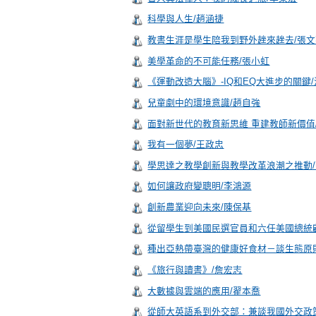
科學與人生/趙涵捷
教書生涯是學生陪我到野外趖來趖去/張文
美學革命的不可能任務/張小虹
《運動改造大腦》-IQ和EQ大進步的關鍵
兒童劇中的環境意識/趙自強
面對新世代的教育新思維 重建教師新價值
我有一個夢/王政忠
學思達之教學創新與教學改革浪潮之推動
如何讓政府變聰明/李鴻源
創新農業迎向未來/陳保基
從留學生到美國民選官員和六任美國總統
種出亞熱帶臺灣的健康好食材－談生態原
《旅行與讀書》/詹宏志
大數據與雲端的應用/翟本喬
從師大英語系到外交部：兼談我國外交政