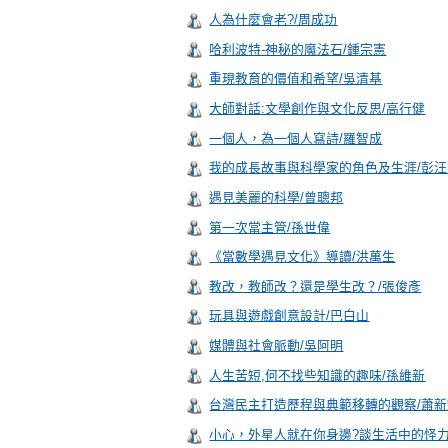
人為什麼會老?/周成功
哈利波特-神秘的魔法石/鍾宗憲
重現教育的價值和希望/吳清基
大師對話:文學創作與文化反思/高行健
一個人，為一個人寫詩/羅智成
我的成長故事與科學家的角色及生涯/彭
遇見美麗的科學/曾聰邦
第一次當主管/孫世偉
《當數學遇見文化》導讀/洪萬生
教改，教師改？還是學生改？/張俊彥
玩具與遊戲創意設計/巴白山
媒體與社會脈動/吳阿明
人生苦短,何不找些知識的趣味/孫維新
台灣民主打造歷程與典範移轉的觀察/蕭新
小心，外星人就在你身邊?談生活中的怪力