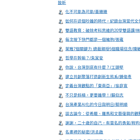
致昕
化不可能為可能/黃珊珊
如何在這個吵雜的時代，紀錄台灣當代文
雙語教育：破除考科思維的20堂雙語課/
每次按下快門都是一個擁抱/張雍
萊雅7個關鍵力 總裁親授5個職場信念/陳
哲學在幹嘛？/朱家安
你說，台灣到底有什麼？/工頭堅
建立共創聚落打造創新生態系/鍾俊彥
定義台灣觀點的「東南亞」/吳庭寬
不只是斜槓，更要雜學！/蘇仰志
台灣產業AI化的今日與明日/蔡明順
談古論今：從希臘、羅馬和文藝復興的觀點展開跨
謝謝，二十歲的自己，有莫名的勇氣/程昀
名畫裡的秘密/洪孟啟