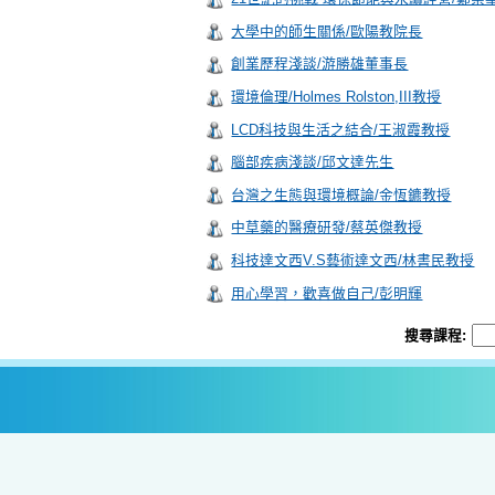
大學中的師生關係/歐陽教院長
創業歷程淺談/游勝雄董事長
環境倫理/Holmes Rolston,III教授
LCD科技與生活之結合/王淑霞教授
腦部疾病淺談/邱文達先生
台灣之生態與環境概論/金恆鑣教授
中草藥的醫療研發/蔡英傑教授
科技達文西V.S藝術達文西/林書民教授
用心學習，歡喜做自己/彭明輝
搜尋課程: