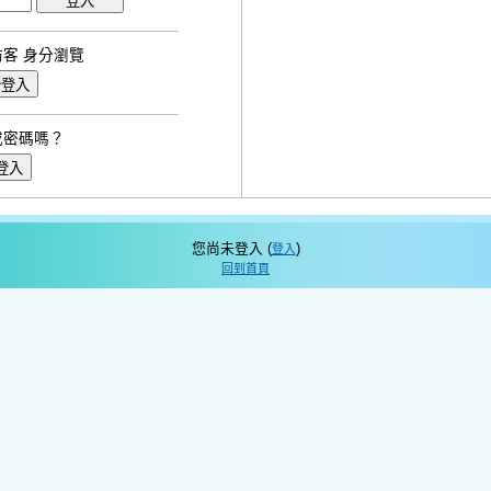
訪客 身分瀏覽
或密碼嗎？
您尚未登入 (
)
登入
回到首頁