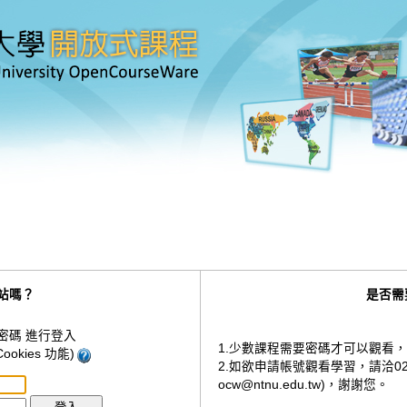
站嗎？
是否需
密碼 進行登入
1.少數課程需要密碼才可以觀看
okies 功能)
2.如欲申請帳號觀看學習，請洽02-774
ocw@ntnu.edu.tw)，謝謝您。