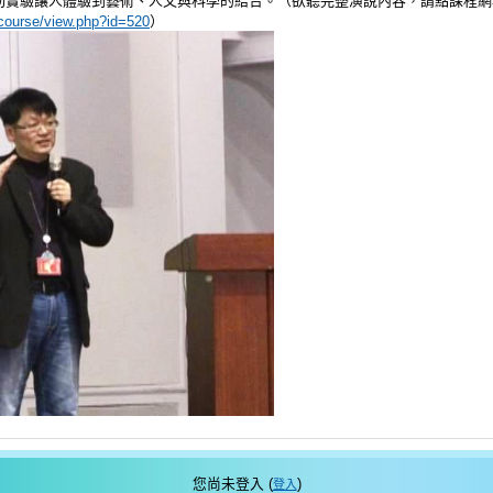
動實驗讓人體驗到藝術、人文與科學的結合。（欲聽完整演說內容，請點課程網
w/course/view.php?id=520
）
您尚未登入 (
)
登入